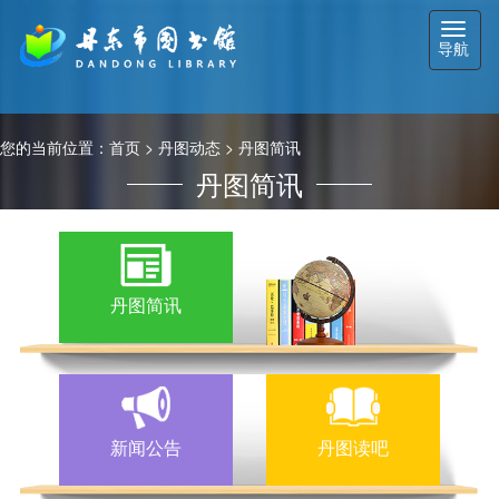
切
导航
换
导
航
您的当前位置：
首页
>
丹图动态
>
丹图简讯
丹图简讯
丹图简讯
新闻公告
丹图读吧