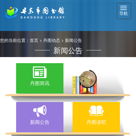
切
导航
换
导
航
您的当前位置：
首页
>
丹图动态
>
新闻公告
新闻公告
丹图简讯
新闻公告
丹图读吧