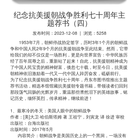
纪念抗美援朝战争胜利七十周年主
题荐书（四）
发布时间：2023-12-08 | 浏览：
5258
1953年7月，朝鲜停战协定签字，历时3年1个月的朝鲜战
争和中国人民2年9个月的抗美援朝战争至此结束。然而，它带
给我们的却不仅仅是一场胜利，更是向世界宣告：中华民族历
经了百年屈辱之后，重新站了起来！自此，抗美援朝精神成为
了中国人民宝贵的精神财富，倏忽七十载，时至今日，抗美援
朝精神依旧激励着一代又一代中国人踔厉奋发，砥砺前行。
为了纪念抗美援朝战争胜利七十周年，丹东市图书馆推出主题
荐书活动，精选本馆馆藏抗美援朝专题书籍，带领读者们回到
那段荡气回肠的光辉岁月，重温那些潸然泪下的英雄故事，铭
记历史，缅怀英烈，传承精神，继续前进！
1、最寒冷的冬天：美国人眼中的朝鲜战争
作者：[美]大卫·哈伯斯塔姆 著 王祖宁，刘寅龙 译 徐进 审校
出版社：台海出版社
出版时间：2017年5月
内容简介：朝鲜战争是美国历史上的一个黑洞，一场没有